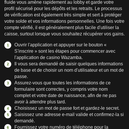
fluide vous amène rapidement au lobby et garde votre
profil sécurisé pour les dépôts et les retraits. Le processus
de vérification est également très simple et sert à protéger
votre solde et vos informations personnelles. Une fois votre
compte vérifié, il est généralement plus facile d'utiliser la
caisse, surtout lorsque vous souhaitez récupérer vos gains.
Ouvrir l'application et appuyer sur le bouton «
S'inscrire » sont les étapes pour commencer avec
l'application de casino Wazamba.
Il vous sera demandé de saisir quelques informations
de base et de choisir un nom d'utilisateur et un mot de
passe.
Assurez-vous que toutes les informations de ce
formulaire sont correctes, y compris votre nom
complet et votre date de naissance, afin de ne pas
avoir à attendre plus tard.
Choisissez un mot de passe fort et gardez-le secret.
Saisissez une adresse e-mail valide et confirmez-la si
demandé.
Fournissez votre numéro de téléphone pour la