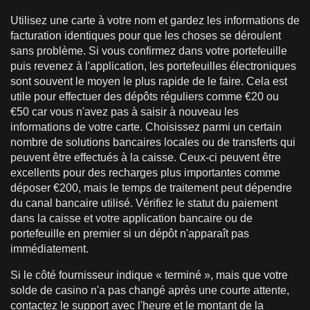
Utilisez une carte à votre nom et gardez les informations de
facturation identiques pour que les choses se déroulent
sans problème. Si vous confirmez dans votre portefeuille
puis revenez à l'application, les portefeuilles électroniques
sont souvent le moyen le plus rapide de le faire. Cela est
utile pour effectuer des dépôts réguliers comme €20 ou
€50 car vous n'avez pas à saisir à nouveau les
informations de votre carte. Choisissez parmi un certain
nombre de solutions bancaires locales ou de transferts qui
peuvent être effectués à la caisse. Ceux-ci peuvent être
excellents pour des recharges plus importantes comme
déposer €200, mais le temps de traitement peut dépendre
du canal bancaire utilisé. Vérifiez le statut du paiement
dans la caisse et votre application bancaire ou de
portefeuille en premier si un dépôt n'apparaît pas
immédiatement.
Si le côté fournisseur indique « terminé », mais que votre
solde de casino n'a pas changé après une courte attente,
contactez le support avec l'heure et le montant de la