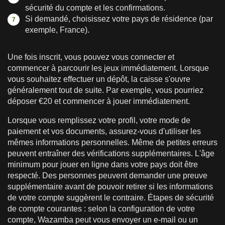
sécurité du compte et les confirmations.
Si demandé, choisissez votre pays de résidence (par
exemple, France).
Une fois inscrit, vous pouvez vous connecter et
commencer à parcourir les jeux immédiatement. Lorsque
vous souhaitez effectuer un dépôt, la caisse s'ouvre
généralement tout de suite. Par exemple, vous pourriez
déposer €20 et commencer à jouer immédiatement.
Lorsque vous remplissez votre profil, votre mode de
paiement et vos documents, assurez-vous d'utiliser les
mêmes informations personnelles. Même de petites erreurs
peuvent entraîner des vérifications supplémentaires. L'âge
minimum pour jouer en ligne dans votre pays doit être
respecté. Des personnes peuvent demander une preuve
supplémentaire avant de pouvoir retirer si les informations
de votre compte suggèrent le contraire. Étapes de sécurité
de compte courantes : selon la configuration de votre
compte, Wazamba peut vous envoyer un e-mail ou un