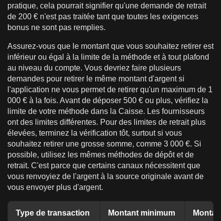
pratique, cela pourrait signifier qu'une demande de retrait
de 200 € n'est pas traitée tant que toutes les exigences
bonus ne sont pas remplies.
Assurez-vous que le montant que vous souhaitez retirer est
inférieur ou égal à la limite de la méthode et à tout plafond
au niveau du compte. Vous devriez faire plusieurs
demandes pour retirer le même montant d'argent si
l'application ne vous permet de retirer qu'un maximum de 1
000 € à la fois. Avant de déposer 500 € ou plus, vérifiez la
limite de votre méthode dans la Caisse. Les fournisseurs
ont des limites différentes. Pour des limites de retrait plus
élevées, terminez la vérification tôt, surtout si vous
souhaitez retirer une grosse somme, comme 3 000 €. Si
possible, utilisez les mêmes méthodes de dépôt et de
retrait. C'est parce que certains canaux nécessitent que
vous renvoyiez de l'argent à la source originale avant de
vous envoyer plus d'argent.
Type de transaction
Montant minimum
Montan