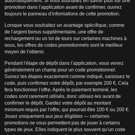
automatiquement. Si vous souhaitez en savoir plus sur une
promotion dans l'application avant de confirmer, ouvrez
toujours le panneau d'informations de cette promotion.
Lorsque vous souhaitez un avantage spécifique, comme
de l'argent bonus supplémentaire, une offre de
rechargement ou un lot de tours sur certaines machines à
sous, les offres de codes promotionnels sont le meilleur
moyen de l'obtenir.
Pendant l'étape de dépôt dans l'application, vous verrez
généralement un champ pour un code promotionnel.
Suivez les étapes exactement comme indiqué, saisissez le
code, puis confirmez votre dépôt, par exemple 200 €. Cela
fera fonctionner l'offre. Après le paiement terminé, les
codes sont rarement utilisés, donc utilisez-les avant de
confirmer le dépôt. Gardez votre dépôt au montant
minimum requis par l'offre, qui pourrait être 100 € ou 200 €.
Jouez uniquement aux jeux éligibles — certaines
promotions ne vous permettent pas de jouer à certains
types de jeux. Elles indiquent le plus souvent qu'un code