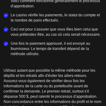
Voici comment fonctionne généralement le processus
d'approbation.
Le casino vérifie les paiements, le statut du compte et
le nombre de paris effectués.
Ceci est pour s'assurer que vous êtes bien celui que
vous prétendez être, au cas où cela serait nécessaire.
Une fois le paiement approuvé, il est envoyé au
fournisseur. Le temps de transfert dépend de la
méthode utilisée.
Utilisez autant que possible la même méthode pour les
dépôts et les retraits afin d'éviter les allers-retours.
Assurez-vous également de vérifier deux fois les
informations de la carte ou du portefeuille avant de
confirmer la demande. Le premier retrait, surtout s'il
dépasse 500 $, peut ralentir le processus d'approbation.
Non-concordance entre les informations du profil et le nom