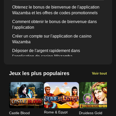
Obtenez le bonus de bienvenue de l'application
Wazamba et les offres de codes promotionnels
Comment obtenir le bonus de bienvenue dans
l'application
Créer un compte sur l'application de casino
Wazamba
Déposer de l'argent rapidement dans
l'application de casino Wazamba
Quels sont les délais de retrait Wazamba, les
vérifications KYC et l'approbation des paiements
Jeux les plus populaires
Voir tout
?
Limites des dépôts et retraits les plus petits et les
plus importants
L'application de casino Wazamba est conçue
pour faire fonctionner rapidement les machines à
sous et les tables en direct
Rome & Egypt
Castle Blood
Druidess Gold
P